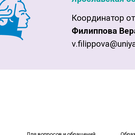
Координатор от
Филиппова Вер
v.filippova@uniya
Для вопросов и обращений
Образ