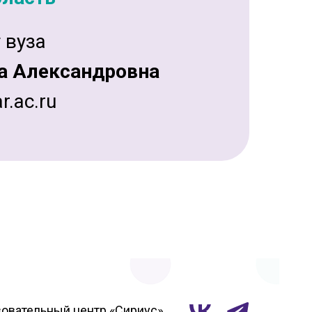
 вуза
а Александровна
r.ac.ru
овательный центр «Сириус»